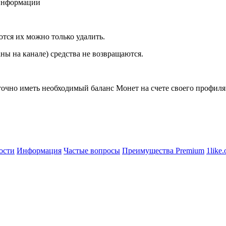
 информации
тся их можно только удалить.
ны на канале) средства не возвращаются.
таточно иметь необходимый баланс Монет на счете своего профил
ости
Информация
Частые вопросы
Преимущества Premium
1like.